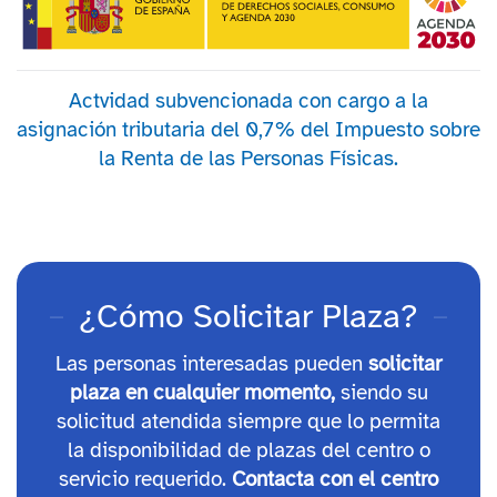
Actvidad subvencionada con cargo a la
asignación tributaria del 0,7% del Impuesto sobre
la Renta de las Personas Físicas.
¿Cómo Solicitar Plaza?
Las personas interesadas pueden
solicitar
plaza en cualquier momento,
siendo su
solicitud atendida siempre que lo permita
la disponibilidad de plazas del centro o
servicio requerido.
Contacta con el centro