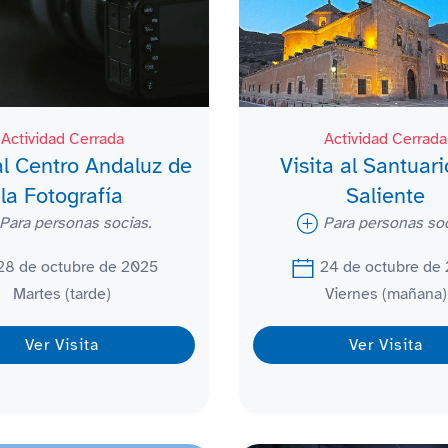
Actividad Cerrada
Actividad Cerrada
al Centro Andaluz de
Visita al Santuari
la Fotografía
Saliente
Para personas socias.
Para personas soc
28 de octubre de 2025
24 de octubre de
Martes (tarde)
Viernes (mañana)
Ver Visita
Ver Visita