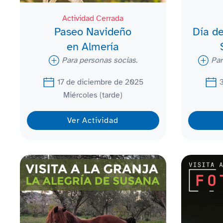
Actividad Cerrada
Paseo Navideño
Día de
en Almería
Para personas socias.
Par
17 de diciembre de 2025
3
Miércoles (tarde)
Ver Actividad