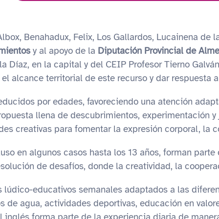
lbox, Benahadux, Felix, Los Gallardos, Lucainena de las
mientos
y al apoyo de la
Diputación Provincial de Alme
a Díaz, en la capital y del CEIP Profesor Tierno Galv
l alcance territorial de este recurso y dar respuesta a
ducidos por edades, favoreciendo una atención adaptad
opuesta llena de descubrimientos, experimentación y j
s creativas para fomentar la expresión corporal, la co
ncluso en algunos casos hasta los 13 años, forman part
esolución de desafíos, donde la creatividad, la cooperac
 lúdico-educativos semanales adaptados a las diferent
 de agua, actividades deportivas, educación en valores
 inglés forma parte de la experiencia diaria de manera